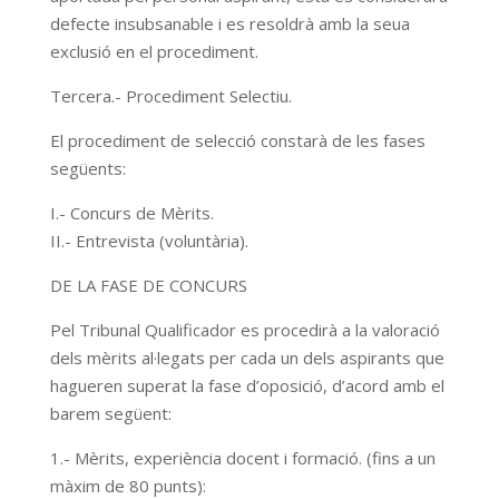
defecte insubsanable i es resoldrà amb la seua
exclusió en el procediment.
Tercera.- Procediment Selectiu.
El procediment de selecció constarà de les fases
següents:
I.- Concurs de Mèrits.
II.- Entrevista (voluntària).
DE LA FASE DE CONCURS
Pel Tribunal Qualificador es procedirà a la valoració
dels mèrits al·legats per cada un dels aspirants que
hagueren superat la fase d’oposició, d’acord amb el
barem següent:
1.- Mèrits, experiència docent i formació. (fins a un
màxim de 80 punts):