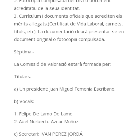
2. Fotocòpia compulsada del DNI o document
acreditatiu de la seua identitat.
3. Currículum i documents oficials que acrediten els
mèrits al·legats.(Certificat de Vida Laboral, carnets,
títols, etc). La documentació deurà presentar-se en
document original o fotocopia compulsada.
Sèptima.-
La Comissió de Valoració estarà formada per:
Titulars:
a) Un president: Juan Miguel Femenia Escribano.
b) Vocals:
1. Felipe De Lamo De Lamo.
2. Abel Norberto Aznar Muñoz.
c) Secretari: IVAN PEREZ JORDÁ.