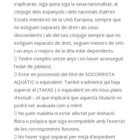
s’aplicaran, siga quina siga la seua nacionalitat, al
cònjuge dels espanyols i dels nacionals d’altres
Estats membres de la Unió Europea, sempre que
no estiguen separats de dret i als seus
descendents i als del seu cònjuge sempre que no
estiguen separats de dret, seguen menors de vint-
i-un anys o majors de la dita edat dependents.
 Tindre complits setze anys i no haver aconseguit
l’edat de jubilació.
 Estar en possessió del títol de SOCORRISTA
AQUÀTIC o equivalent. També s’admetrà qui haja
superat el (TAFAD ) o equivalent en els nous plans
d’estudi – el que implicarà que aquesta titulació no
podrà ser avaluada com a mèrit
 No patir malaltia ni estar afectat per limitació
física o psíquica que siga incompatible amb l’exercici
de les corresponents funcions.
 No haver sigut separat per mitjà d’expedient