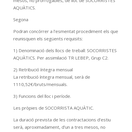
mesos, no prorrogables, de lloc de SOCORRISTES
AQUÀTICS.
Segona
Podran concórrer a l’esmentat procediment els que
reunisquen els següents requisits:
1) Denominació dels llocs de treball: SOCORRISTES
AQUÀTICS. Per assimilació TR LEBEP, Grup C2.
2) Retribució íntegra mensual
La retribució íntegra mensual, serà de
1110,52€/bruts/mensuals.
3) Funcions del lloc i període.
Les pròpies de SOCORRISTA AQUÀTIC.
La duració prevista de les contractacions d’estiu
serà, aproximadament, d’un a tres mesos, no