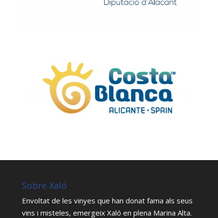
Sobre Xaló
Envoltat de les vinyes que han donat fama als seus
vins i misteles, emergeix Xaló en plena Marina Alta.