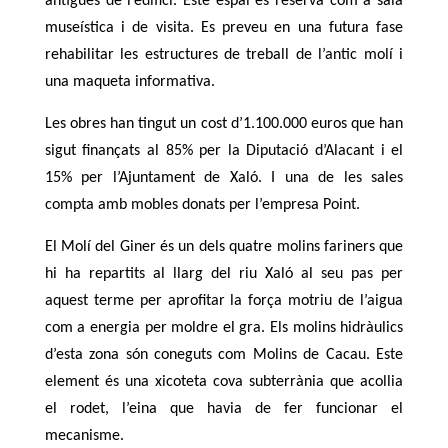
antigues de l’edifici. Este espai es reserva com a sala
museística i de visita. Es preveu en una futura fase
rehabilitar les estructures de treball de l’antic molí i
una maqueta informativa.
Les obres han tingut un cost d’1.100.000 euros que han
sigut finançats al 85% per la Diputació d’Alacant i el
15% per l’Ajuntament de Xaló. I una de les sales
compta amb mobles donats per l’empresa Point.
El Molí del Giner és un dels quatre molins fariners que
hi ha repartits al llarg del riu Xaló al seu pas per
aquest terme per aprofitar la força motriu de l’aigua
com a energia per moldre el gra. Els molins hidràulics
d’esta zona són coneguts com Molins de Cacau. Este
element és una xicoteta cova subterrània que acollia
el rodet, l’eina que havia de fer funcionar el
mecanisme.