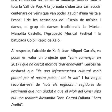
una referència no només al municipi xaloner sinó a
tota la Vall de Pop. A la jornada d’obertura van acudir
centenars de veïns que van poder gaudir d’una visita a
l’espai i de les actuacions de l’Escola de música i
dansa, el grup de danses tradicionals La Murta-
Manolita Castells, l’Agrupació Musical Festival i la
batucada Colp i Repic de Xaló.
Al respecte, l’alcalde de Xaló, Joan Miquel Garcés, va
posar en valor un projecte que “
vam començar en
2017 i que ha costat molt de tirar endavant
”. Garcés ha
destacat que “
és una infraestructura cultural molt
potent per al nostre poble i tot la vall
” i ha volgut
recordar-se’n de “
tots els regidors i regidores de
Patrimoni que han ajudat a que el Molí del Giner siga
hui una realitat: Alexandra Font, Gerard Fullana i Lara
Avellà
”.