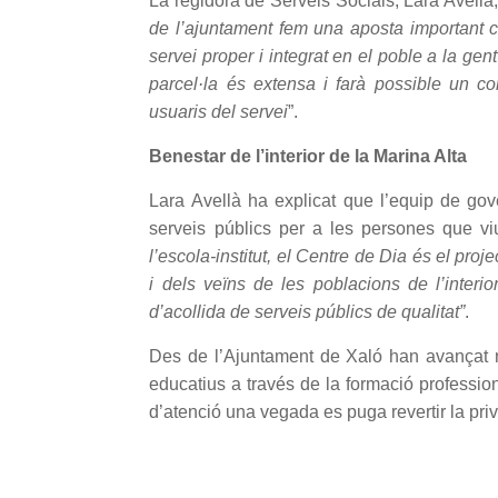
La regidora de Serveis Socials, Lara Avellà,
de l’ajuntament fem una aposta important ce
servei proper i integrat en el poble a la gen
parcel·la és extensa i farà possible un c
usuaris del servei
”.
Benestar de l’interior de la Marina Alta
Lara Avellà ha explicat que l’equip de go
serveis públics per a les persones que viu
l’escola-institut, el Centre de Dia és el pro
i dels veïns de les poblacions de l’inter
d’acollida de serveis públics de qualitat”
.
Des de l’Ajuntament de Xaló han avançat no
educatius a través de la formació professiona
d’atenció una vegada es puga revertir la priva