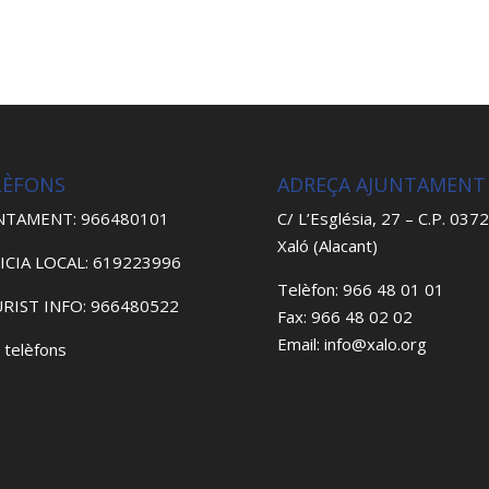
LÈFONS
ADREÇA AJUNTAMENT
NTAMENT: 966480101
C/ L’Església, 27 – C.P. 037
Xaló (Alacant)
ICIA LOCAL: 619223996
Telèfon: 966 48 01 01
RIST INFO: 966480522
Fax: 966 48 02 02
Email: info@xalo.org
 telèfons