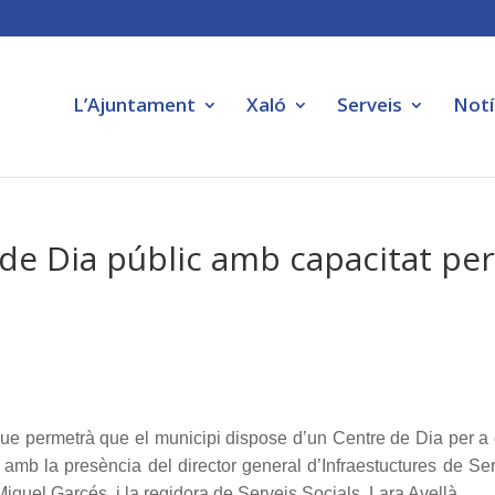
L’Ajuntament
Xaló
Serveis
Notí
 de Dia públic amb capacitat per
que permetrà que el municipi dispose d’un Centre de Dia per a
 amb la presència del director general d’Infraestuctures de Se
Miquel Garcés, i la regidora de Serveis Socials, Lara Avellà.