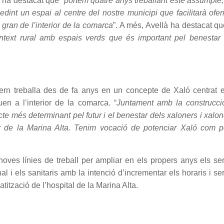
 ha destacat que “
portem quatre anys treballant este assumpte
dint un espai al centre del nostre municipi que facilitarà ofer
t gran de l’interior de la comarca
”. A més, Avellà ha destacat qu
ontext rural amb espais verds que és important pel benestar 
vern treballa des de fa anys en un concepte de Xaló centrat 
en a l’interior de la comarca. “
Juntament amb la construcci
jecte més determinant pel futur i el benestar dels xaloners i xalo
ior de la Marina Alta. Tenim vocació de potenciar Xaló com p
ves línies de treball per ampliar en els propers anys els se
l i els sanitaris amb la intenció d’incrementar els horaris i se
tització de l’hospital de la Marina Alta.