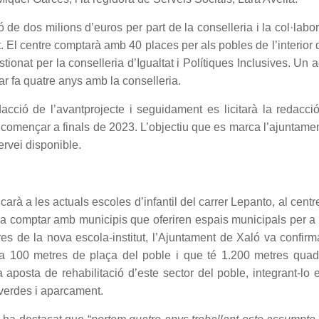
 de dos milions d’euros per part de la conselleria i la col·labo
. El centre comptarà amb 40 places per als pobles de l’interior 
tionat per la conselleria d’Igualtat i Polítiques Inclusives. Un 
r fa quatre anys amb la conselleria.
acció de l’avantprojecte i seguidament es licitarà la redacci
en començar a finals de 2023. L’objectiu que es marca l’ajuntame
ervei disponible.
arà a les actuals escoles d’infantil del carrer Lepanto, al centr
 a comptar amb municipis que oferiren espais municipals per a
res de la nova escola-institut, l’Ajuntament de Xaló va confirm
ua a 100 metres de plaça del poble i que té 1.200 metres quad
posta de rehabilitació d’este sector del poble, integrant-lo 
 verdes i aparcament.