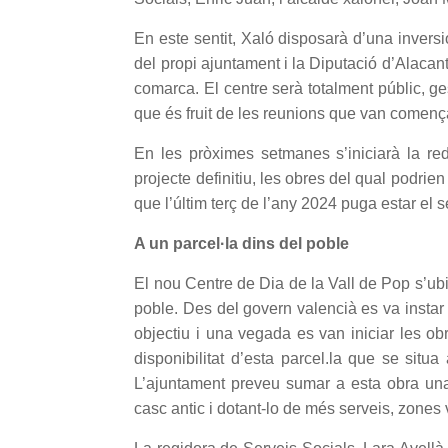
En este sentit, Xaló disposarà d’una inversió
del propi ajuntament i la Diputació d’Alacant
comarca. El centre serà totalment públic, ges
que és fruit de les reunions que van comença
En les pròximes setmanes s’iniciarà la red
projecte definitiu, les obres del qual podri
que l’últim terç de l’any 2024 puga estar el s
A un parcel·la dins del poble
El nou Centre de Dia de la Vall de Pop s’ubic
poble. Des del govern valencià es va instar
objectiu i una vegada es van iniciar les ob
disponibilitat d’esta parcel.la que se sit
L’ajuntament preveu sumar a esta obra una a
casc antic i dotant-lo de més serveis, zones