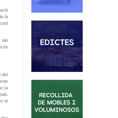
ració
de la
acord
ó del
nt és
e del
 este
ar la
rats.
en el