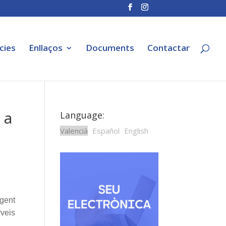
cies
Enllaços
Documents
Contactar
 a
Language:
Valencià
Español
English
 gent
rveis