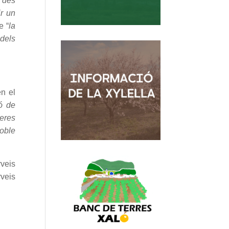
, des
ir un
e “
la
dels
en el
ó de
neres
oble
rveis
rveis