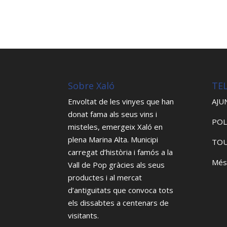
Sobre Xaló
TE
Envoltat de les vinyes que han
AJU
donat fama als seus vins i
POL
misteles, emergeix Xaló en
plena Marina Alta. Municipi
TOU
carregat d’història i famós a la
Més
Vall de Pop gràcies als seus
productes i al mercat
d’antiguitats que convoca tots
els dissabtes a centenars de
visitants.