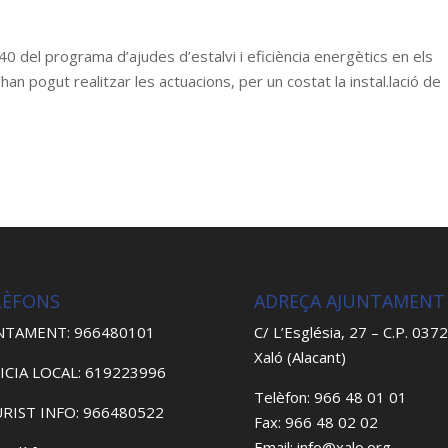
 del programa d’ajudes d’estalvi i eficiència energètics en els
han pogut realitzar les actuacions, per un costat la instal.lació de
LÈFONS
ADREÇA AJUNTAMENT
NTAMENT: 966480101
C/ L’Església, 27 – C.P. 037
Xaló (Alacant)
ICIA LOCAL: 619223996
Telèfon: 966 48 01 01
RIST INFO: 966480522
Fax: 966 48 02 02
Email: info@xalo.org