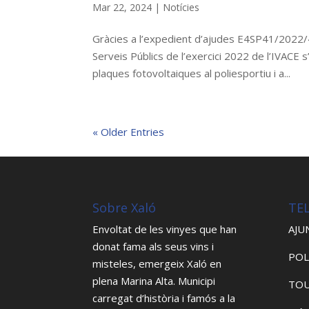
Mar 22, 2024
|
Notícies
Gràcies a l’expedient d’ajudes E4SP41/2022/40
Serveis Públics de l’exercici 2022 de l’IVACE s’
plaques fotovoltaiques al poliesportiu i a...
« Older Entries
Sobre Xaló
TE
Envoltat de les vinyes que han
AJU
donat fama als seus vins i
POL
misteles, emergeix Xaló en
plena Marina Alta. Municipi
TOU
carregat d’història i famós a la