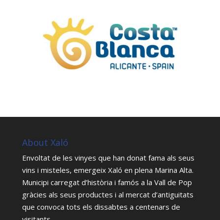
About Xaló
Envoltat de les vinyes que han donat fama als seus
vins i misteles, emergeix Xaló en plena Marina Alta.
Municipi carregat d’història i famós a la Vall de Pop
gràcies als seus productes i al mercat d’antiguitats
que convoca tots els dissabtes a centenars de
visitants.