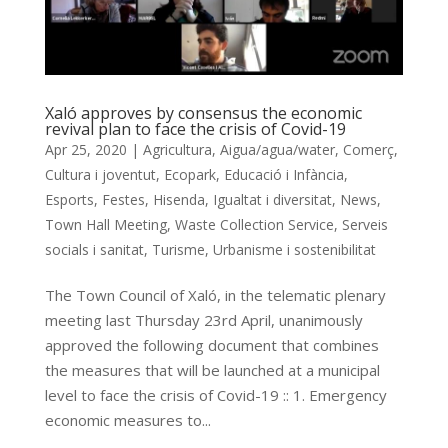
Xaló approves by consensus the economic
revival plan to face the crisis of Covid-19
Apr 25, 2020
|
Agricultura
,
Aigua/agua/water
,
Comerç
,
Cultura i joventut
,
Ecopark
,
Educació i Infància
,
Esports
,
Festes
,
Hisenda
,
Igualtat i diversitat
,
News
,
Town Hall Meeting
,
Waste Collection Service
,
Serveis
socials i sanitat
,
Turisme
,
Urbanisme i sostenibilitat
The Town Council of Xaló, in the telematic plenary
meeting last Thursday 23rd April, unanimously
approved the following document that combines
the measures that will be launched at a municipal
level to face the crisis of Covid-19 :: 1. Emergency
economic measures to...