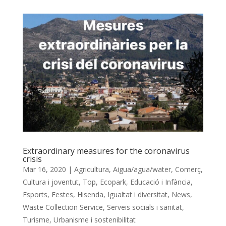
Extraordinary measures for the coronavirus
crisis
Mar 16, 2020
|
Agricultura
,
Aigua/agua/water
,
Comerç
,
Cultura i joventut
,
Top
,
Ecopark
,
Educació i Infància
,
Esports
,
Festes
,
Hisenda
,
Igualtat i diversitat
,
News
,
Waste Collection Service
,
Serveis socials i sanitat
,
Turisme
,
Urbanisme i sostenibilitat