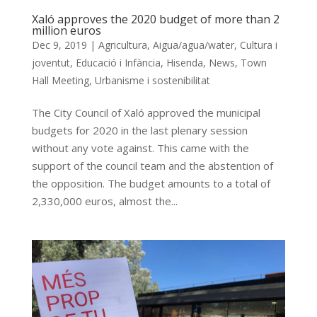
Xaló approves the 2020 budget of more than 2
million euros
Dec 9, 2019
|
Agricultura
,
Aigua/agua/water
,
Cultura i
joventut
,
Educació i Infància
,
Hisenda
,
News
,
Town
Hall Meeting
,
Urbanisme i sostenibilitat
The City Council of Xaló approved the municipal
budgets for 2020 in the last plenary session
without any vote against. This came with the
support of the council team and the abstention of
the opposition. The budget amounts to a total of
2,330,000 euros, almost the...