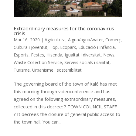
Extraordinary measures for the coronavirus
crisis
Mar 16, 2020
|
Agricultura
,
Aigua/agua/water
,
Comerç
,
Cultura i joventut
,
Top
,
Ecopark
,
Educació i Infància
,
Esports
,
Festes
,
Hisenda
,
Igualtat i diversitat
,
News
,
Waste Collection Service
,
Serveis socials i sanitat
,
Turisme
,
Urbanisme i sostenibilitat
The governing board of the town of Xaló has met
this morning through videoconference and has
agreed on the following extraordinary measures,
collected in this decree: ? TOWN COUNCIL STAFF
? It decrees the closure of general public access to
the town hall. You can...