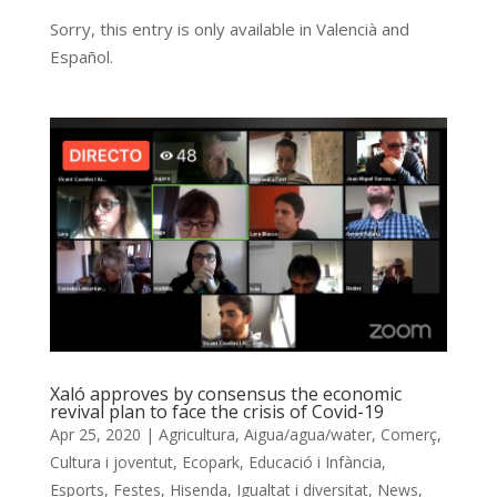
Sorry, this entry is only available in Valencià and
Español.
Xaló approves by consensus the economic
revival plan to face the crisis of Covid-19
Apr 25, 2020
|
Agricultura
,
Aigua/agua/water
,
Comerç
,
Cultura i joventut
,
Ecopark
,
Educació i Infància
,
Esports
,
Festes
,
Hisenda
,
Igualtat i diversitat
,
News
,