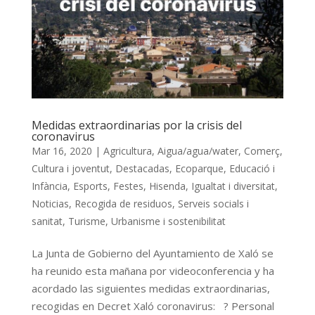
Medidas extraordinarias por la crisis del
coronavirus
Mar 16, 2020
|
Agricultura
,
Aigua/agua/water
,
Comerç
,
Cultura i joventut
,
Destacadas
,
Ecoparque
,
Educació i
Infància
,
Esports
,
Festes
,
Hisenda
,
Igualtat i diversitat
,
Noticias
,
Recogida de residuos
,
Serveis socials i
sanitat
,
Turisme
,
Urbanisme i sostenibilitat
La Junta de Gobierno del Ayuntamiento de Xaló se
ha reunido esta mañana por videoconferencia y ha
acordado las siguientes medidas extraordinarias,
recogidas en Decret Xaló coronavirus: ? Personal