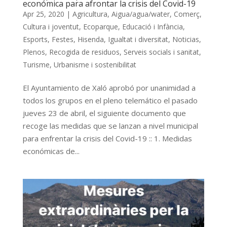
económica para afrontar la crisis del Covid-19
Apr 25, 2020
|
Agricultura
,
Aigua/agua/water
,
Comerç
,
Cultura i joventut
,
Ecoparque
,
Educació i Infància
,
Esports
,
Festes
,
Hisenda
,
Igualtat i diversitat
,
Noticias
,
Plenos
,
Recogida de residuos
,
Serveis socials i sanitat
,
Turisme
,
Urbanisme i sostenibilitat
El Ayuntamiento de Xaló aprobó por unanimidad a
todos los grupos en el pleno telemático el pasado
jueves 23 de abril, el siguiente documento que
recoge las medidas que se lanzan a nivel municipal
para enfrentar la crisis del Covid-19 :: 1. Medidas
económicas de...