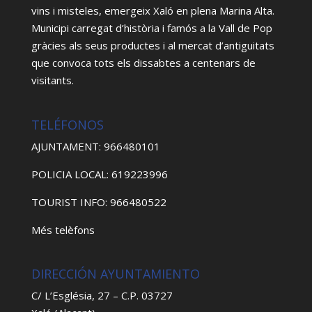
vins i misteles, emergeix Xaló en plena Marina Alta.
Municipi carregat d’història i famós a la Vall de Pop
gràcies als seus productes i al mercat d’antiguitats
que convoca tots els dissabtes a centenars de
visitants.
TELÉFONOS
AJUNTAMENT: 966480101
POLICIA LOCAL: 619223996
TOURIST INFO: 966480522
Més telèfons
DIRECCIÓN AYUNTAMIENTO
C/ L’Església, 27 – C.P. 03727