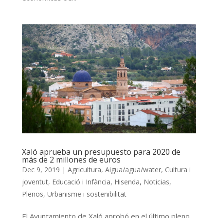
Xaló aprueba un presupuesto para 2020 de
más de 2 millones de euros
Dec 9, 2019
|
Agricultura
,
Aigua/agua/water
,
Cultura i
joventut
,
Educació i Infància
,
Hisenda
,
Noticias
,
Plenos
,
Urbanisme i sostenibilitat
El Ayuntamiento de Xaló aprobó en el último pleno