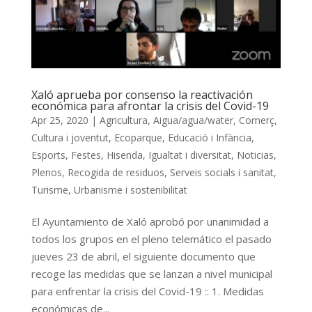
Xaló aprueba por consenso la reactivación
económica para afrontar la crisis del Covid-19
Apr 25, 2020
|
Agricultura
,
Aigua/agua/water
,
Comerç
,
Cultura i joventut
,
Ecoparque
,
Educació i Infància
,
Esports
,
Festes
,
Hisenda
,
Igualtat i diversitat
,
Noticias
,
Plenos
,
Recogida de residuos
,
Serveis socials i sanitat
,
Turisme
,
Urbanisme i sostenibilitat
El Ayuntamiento de Xaló aprobó por unanimidad a
todos los grupos en el pleno telemático el pasado
jueves 23 de abril, el siguiente documento que
recoge las medidas que se lanzan a nivel municipal
para enfrentar la crisis del Covid-19 :: 1. Medidas
económicas de...