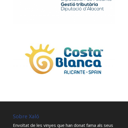
Sobre Xaló
Envoltat de les vinyes que han donat fama als seus