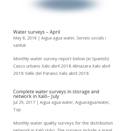
Water surveys – April
May 8, 2018
|
Aigua agua water
,
Serveis socials i
sanitat
Monthly water survey report below (in Spanish):
Casco urbano Xalo abril 2018 Almazara Xalo abril
2018 Valle del Paraiso Xalo abril 2018
Complete water surveys in storage and
network in Xaló– July
Jul 29, 2017
|
Aigua agua water
,
Aigua/agua/water
,
Top
Monthly water quality surveys for the distribution
network in Xaló (July). The surveys include a great