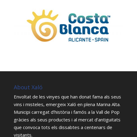
About Xaló
Envoltat de les vinyes que han donat fama als seus
vins i misteles, emergeix Xaló en plena Marina Alta.
Municipi carregat d’història i famós a la Vall de Pop
gràcies als seus productes i al mercat d’antiguitats
que convoca tots els dissabtes a centenars de
visitants.