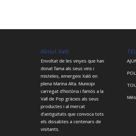
About Xaló
TE
Envoltat de les vinyes que han
AJU
donat fama als seus vins i
POL
misteles, emergeix Xaló en
plena Marina Alta. Municipi
TOU
carregat d’història i famós a la
Més
Vall de Pop gràcies als seus
productes i al mercat
d’antiguitats que convoca tots
els dissabtes a centenars de
visitants.