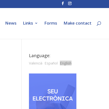
News
Links
Forms
Make contact
Language:
Valencià
Español
English