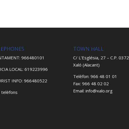
LEPHONES
TOWN HALL
NTAMENT: 966480101
C/ L’Església, 27 – C.P. 037
Xaló (Alacant)
ICIA LOCAL: 619223996
Telèfon: 966 48 01 01
RIST INFO: 966480522
Fax: 966 48 02 02
Email: info@xalo.org
 telèfons