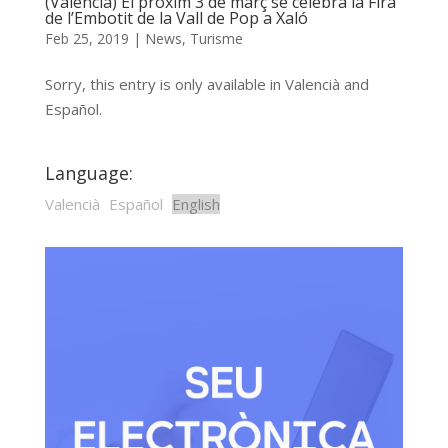
(Valencià) El pròxim 3 de març se celebra la Fira
de l’Embotit de la Vall de Pop a Xaló
Feb 25, 2019
|
News
,
Turisme
Sorry, this entry is only available in Valencià and
Español.
Language:
Valencià
Español
English