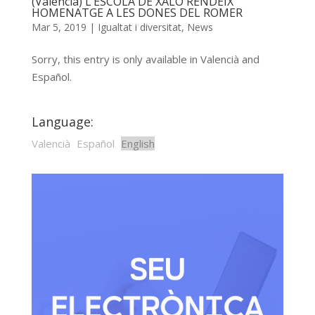
(Valencià) L’ESCOLA DE XALÓ RENDEIX
HOMENATGE A LES DONES DEL ROMER
Mar 5, 2019
|
Igualtat i diversitat
,
News
Sorry, this entry is only available in Valencià and
Español.
Language:
Valencià
Español
English