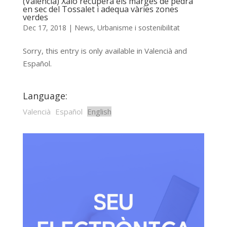
(Valencià) Xaló recupera els marges de pedra
en sec del Tossalet i adequa vàries zones
verdes
Dec 17, 2018
|
News
,
Urbanisme i sostenibilitat
Sorry, this entry is only available in Valencià and
Español.
Language:
Valencià
Español
English