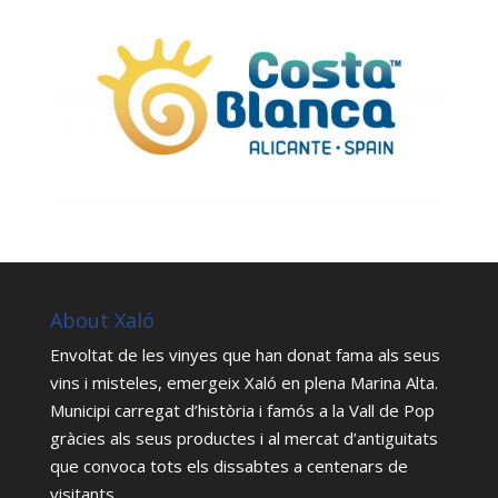
About Xaló
Envoltat de les vinyes que han donat fama als seus
vins i misteles, emergeix Xaló en plena Marina Alta.
Municipi carregat d’història i famós a la Vall de Pop
gràcies als seus productes i al mercat d’antiguitats
que convoca tots els dissabtes a centenars de
visitants.