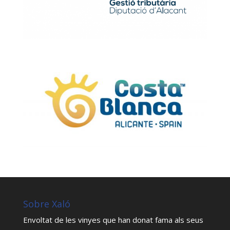
Sobre Xaló
Envoltat de les vinyes que han donat fama als seus