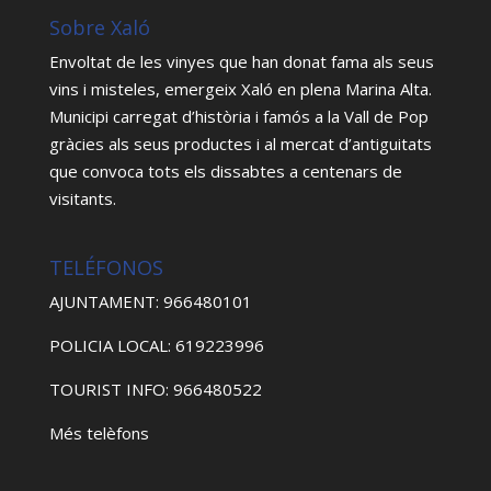
Sobre Xaló
Envoltat de les vinyes que han donat fama als seus
vins i misteles, emergeix Xaló en plena Marina Alta.
Municipi carregat d’història i famós a la Vall de Pop
gràcies als seus productes i al mercat d’antiguitats
que convoca tots els dissabtes a centenars de
visitants.
TELÉFONOS
AJUNTAMENT: 966480101
POLICIA LOCAL: 619223996
TOURIST INFO: 966480522
Més telèfons