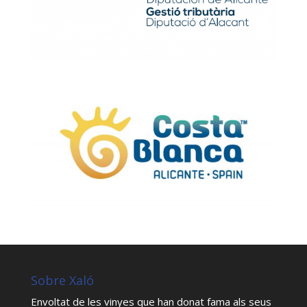
Sobre Xaló
Envoltat de les vinyes que han donat fama als seus