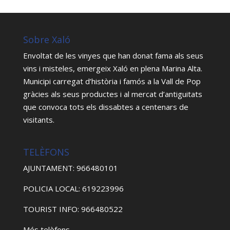
Sobre Xaló
Envoltat de les vinyes que han donat fama als seus
vins i misteles, emergeix Xaló en plena Marina Alta.
Municipi carregat d’història i famós a la Vall de Pop
gràcies als seus productes i al mercat d’antiguitats
que convoca tots els dissabtes a centenars de
visitants.
TELÈFONS
AJUNTAMENT: 966480101
POLICIA LOCAL: 619223996
TOURIST INFO: 966480522
Més telèfons