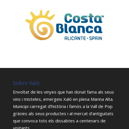
Sobre Xaló
Envoltat de les vinyes que han donat fama als seus
vins i misteles, emergeix Xaló en plena Marina Alta.
Municipi carregat d’història i famós a la Vall de Pop
gràcies als seus productes i al mercat d’antiguitats
que convoca tots els dissabtes a centenars de
visitants.