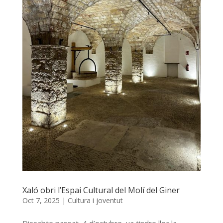
Xaló obri l’Espai Cultural del Molí del Giner
Oct 7, 2025
|
Cultura i joventut
Dissabte passat, 4 d’octubre, va tindre lloc la