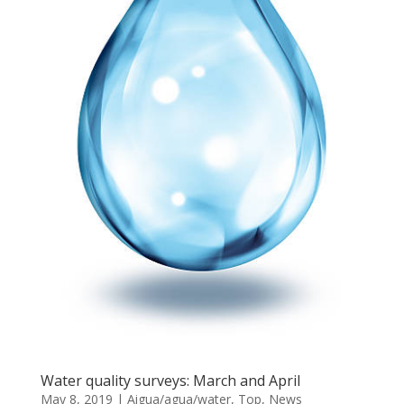
Water quality surveys: March and April
May 8, 2019
|
Aigua/agua/water
,
Top
,
News