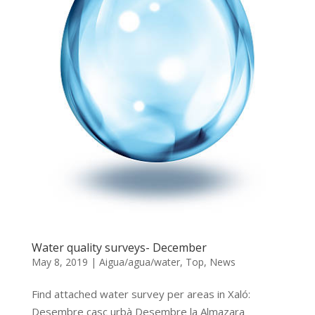
Water quality surveys- December
May 8, 2019
|
Aigua/agua/water
,
Top
,
News
Find attached water survey per areas in Xaló:
Desembre casc urbà Desembre la Almazara