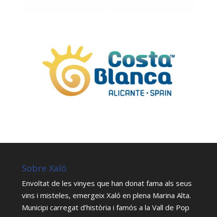
Sobre Xaló
Envoltat de les vinyes que han donat fama als seus
vins i misteles, emergeix Xaló en plena Marina Alta.
Municipi carregat d’història i famós a la Vall de Pop