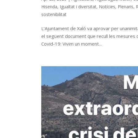
Hisenda
,
Igualtat i diversitat
,
Notícies
,
Plenaris
,
R
sostenibilitat
L’Ajuntament de Xaló va aprovar per unanimitat
el següent document que recull les mesures qu
Covid-19: Vivim un moment...