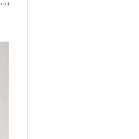
 matí
?