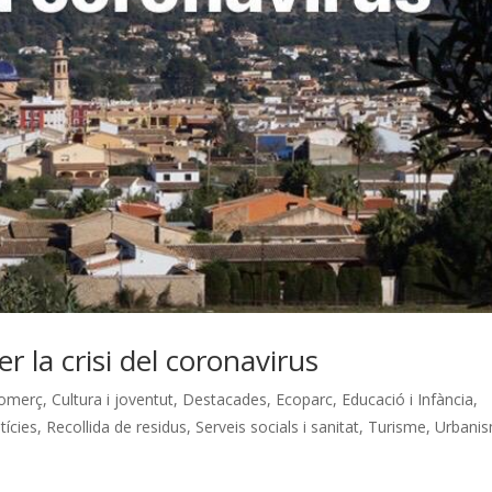
r la crisi del coronavirus
omerç
,
Cultura i joventut
,
Destacades
,
Ecoparc
,
Educació i Infància
,
tícies
,
Recollida de residus
,
Serveis socials i sanitat
,
Turisme
,
Urbanis