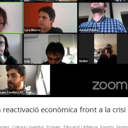
reactivació econòmica front a la crisi
omerç
,
Cultura i joventut
,
Ecoparc
,
Educació i Infància
,
Esports
,
Feste